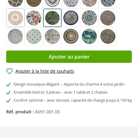
Authentic
Barn wood
Black and white
Bright blue
Casa del Sol
Delfts blue
Earth brown
Fiesta flower
Leaf pattern
Mediterranean
Multicolor
Pink rose
(Cette option n'est pas disponible pour le moment.)
Sandy beige
Sicilian
Soft blue
Star
Tropical green
Yellow breeze
Ajouter au panier
Ajouter à la liste de souhaits
Design mosaïque élégant – Apporte du charme à votre jardin
Ensemble bistrot 3 pièces – avec 1 table et 2 chaises
Confort optimal – avec dossier, capacité de charge jusqu'à 150 kg
Réf. produit :
A091.001.05