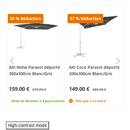
58
%
Réduction
57
%
Réduction
s,
AXI Nima Parasol déporté
AXI Coco Parasol déporté
300x300cm Blanc/Gris
200x300cm Blanc/Gris
159.00 €
149.00 €
379.99 €
349.99 €
rés
Délai de livraison 2-3 jours ouvrés
Plus que 2 en stock
High-contrast mode