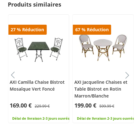
Produits similaires
27
%
Réduction
67
%
Réduction
AXI Camilla Chaise Bistrot
AXI Jacqueline Chaises et
Mosaïque Vert Foncé
Table Bistrot en Rotin
Marron/Blanche
169.00 €
199.00 €
229.99 €
599.99 €
rés
Délai de livraison 2-3 jours ouvrés
Délai de livraison 2-3 jours ouvrés