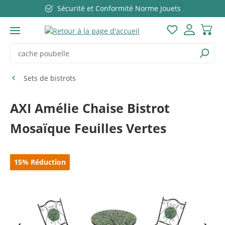
Sécurité et Conformité Norme Jouets
Passer au contenu principal
Vous avez 0 ar
Sets de bistrots
AXI Amélie Chaise Bistrot
Mosaïque Feuilles Vertes
Ignorer la galerie d'images
15
%
Réduction