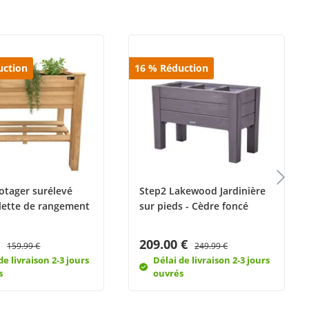
uction
16
%
Réduction
Potager surélevé
Step2 Lakewood Jardinière
lette de rangement
sur pieds - Cèdre foncé
€
209.00 €
159.99 €
249.99 €
de livraison 2-3 jours
Délai de livraison 2-3 jours
s
ouvrés