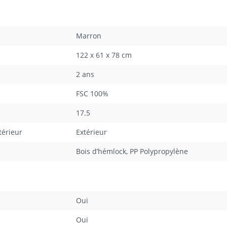
Marron
122 x 61 x 78 cm
2 ans
FSC 100%
17.5
xtérieur
Extérieur
Bois d’hémlock
, PP Polypropylène
Oui
Oui