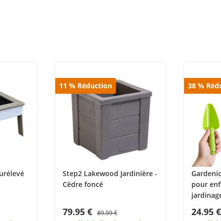
11
%
Réduction
38
%
Réd
urélevé
Step2 Lakewood Jardinière -
Gardenic
Cèdre foncé
pour enf
jardinage
79.95 €
24.95 
89.99 €