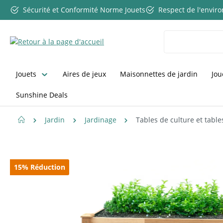
Sécurité et Conformité Norme Jouets
Respect de l'envi
ser au contenu principal
Passer à la recherche
Passer à la navigation principale
Jouets
Aires de jeux
Maisonnettes de jardin
Jou
Sunshine Deals
Jardin
Jardinage
Tables de culture et tabl
Ignorer la galerie d'images
15
%
Réduction