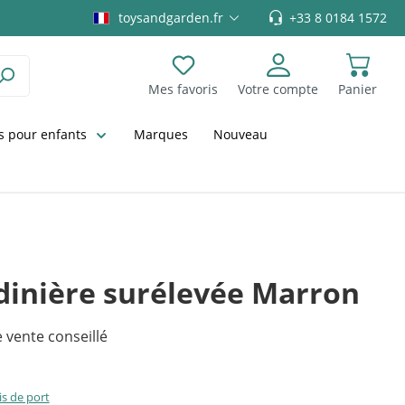
toysandgarden.fr
+33 8 0184 1572
Mes favoris
Votre compte
Panier
Vous avez 0 articles dans votre liste
 pour enfants
Marques
Nouveau
rdinière surélevée Marron
 vente conseillé
is de port