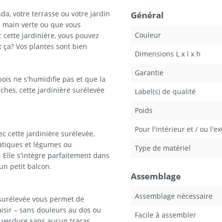
da, votre terrasse ou votre jardin
Général
a main verte ou que vous
Couleur
cette jardinière, vous pouvez
t ça? Vos plantes sont bien
Dimensions L x l x h
Garantie
bois ne s'humidifie pas et que la
îches, cette jardinière surélevée
Label(s) de qualité
Poids
Pour l'intérieur et / ou l'e
ec cette jardinière surélevée,
atiques et légumes ou
Type de matériel
 Elle s'intègre parfaitement dans
un petit balcon.
Assemblage
Assemblage nécessaire
 surélevée vous permet de
aisir – sans douleurs au dos ou
Facile à assembler
e verdure sans aucun tracas.