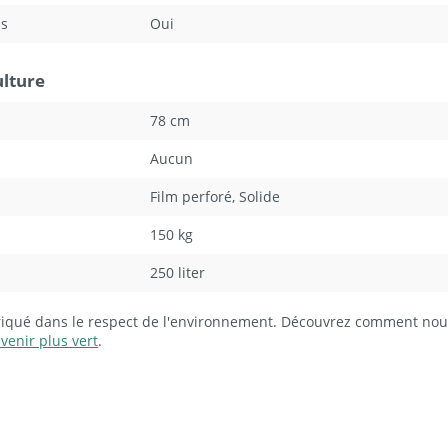
us
Oui
ulture
78 cm
Aucun
Film perforé
, Solide
150 kg
250 liter
briqué dans le respect de l'environnement. Découvrez comment no
venir plus vert
.