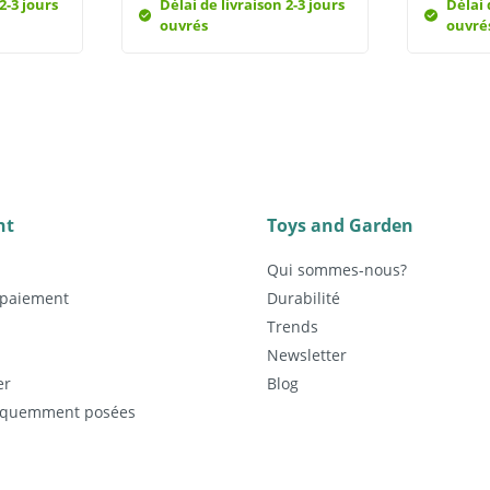
2-3 jours
Délai de livraison 2-3 jours
Délai 
ouvrés
ouvré
nt
Toys and Garden
Qui sommes-nous?
 paiement
Durabilité
Trends
Newsletter
er
Blog
réquemment posées