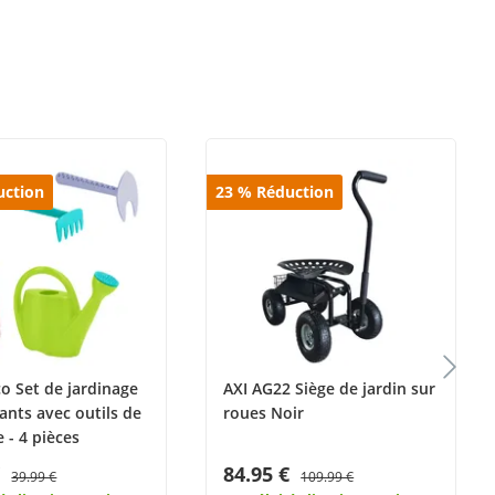
uction
23
%
Réduction
o Set de jardinage
AXI AG22 Siège de jardin sur
ants avec outils de
roues Noir
 - 4 pièces
€
84.95 €
39.99 €
109.99 €