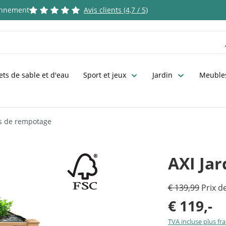
ronnement
Avis clients (4,7 / 5)
ets de sable et d'eau
Sport et jeux
Jardin
Meubles
es de rempotage
AXI Ja
€ 139,99
Prix de
€ 119,-
TVA incluse plus fra