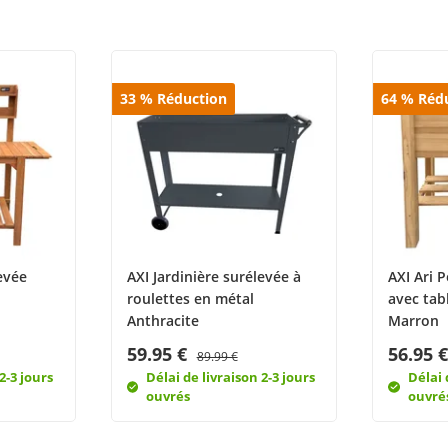
33
%
Réduction
64
%
Réd
evée
AXI Jardinière surélevée à
AXI Ari 
roulettes en métal
avec tab
Anthracite
Marron
59.95 €
56.95 
89.99 €
2-3 jours
Délai de livraison 2-3 jours
Délai 
ouvrés
ouvré