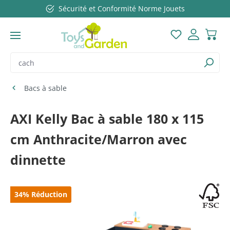
Sécurité et Conformité Norme Jouets
Passer au contenu principal
Vous avez 0 ar
Bacs à sable
AXI Kelly Bac à sable 180 x 115
cm Anthracite/Marron avec
dinnette
Ignorer la galerie d'images
34
%
Réduction