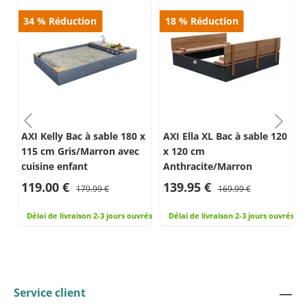
34
%
Réduction
18
%
Réduction
x
AXI Kelly Bac à sable 180 x
AXI Ella XL Bac à sable 120
n
115 cm Gris/Marron avec
x 120 cm
cuisine enfant
Anthracite/Marron
119.00 €
139.95 €
179.99 €
169.99 €
rés
Délai de livraison 2-3 jours ouvrés
Délai de livraison 2-3 jours ouvrés
Service client