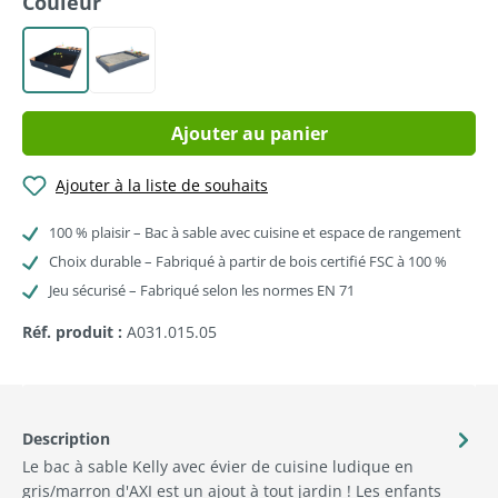
Sélectionnez
Couleur
Anthracite
Gris
Ajouter au panier
Ajouter à la liste de souhaits
100 % plaisir – Bac à sable avec cuisine et espace de rangement
Choix durable – Fabriqué à partir de bois certifié FSC à 100 %
Jeu sécurisé – Fabriqué selon les normes EN 71
Réf. produit :
A031.015.05
Description
Le bac à sable Kelly avec évier de cuisine ludique en
gris/marron d'AXI est un ajout à tout jardin ! Les enfants