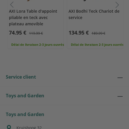
AXI Lora Table d'appoint
AXI Bodhi Teck Chariot de
pliable en teck avec
service
plateau amovible
74.95 €
134.95 €
119.99 €
189.99 €
rés
Délai de livraison 2-3 jours ouvrés
Délai de livraison 2-3 jours ouvrés
Service client
Toys and Garden
Toys and Garden
Kruisboog 32