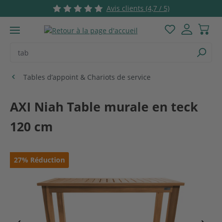
Avis clients (4,7 / 5)
Passer au contenu principal
Vous avez 0 ar
Tables d’appoint & Chariots de service
AXI Niah Table murale en teck
120 cm
Ignorer la galerie d'images
27
%
Réduction