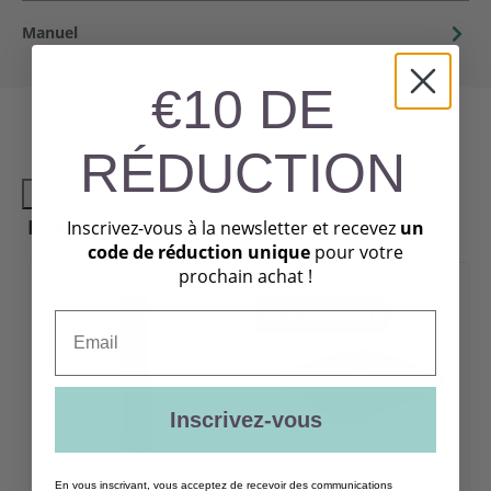
Manuel
€10 DE
RÉDUCTION
High-contrast mode
Produits recommandés
Inscrivez-vous à la newsletter et recevez
un
code de réduction unique
pour votre
prochain achat !
29
%
Réduction
Email
Inscrivez-vous
En vous inscrivant, vous acceptez de recevoir des communications