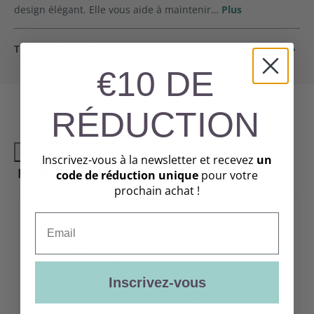
design élégant. Elle vous aide à maintenir…
Plus
Trusted Shops Reviews
€10 DE
RÉDUCTION
High-contrast mode
Inscrivez-vous à la newsletter et recevez
un
Produits recommandés
code de réduction unique
pour votre
prochain achat !
Email
Inscrivez-vous