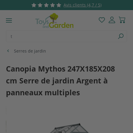
Avis clients (4,7 / 5)
Passer au contenu principal
Vous avez 0 ar
Serres de jardin
Canopia Mythos 247X185X208
cm Serre de jardin Argent à
panneaux multiples
Ignorer la galerie d'images