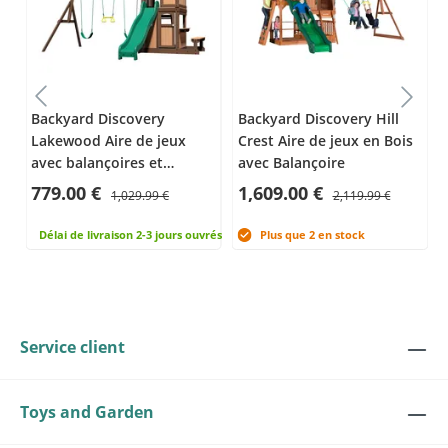
r
Backyard Discovery
Backyard Discovery Hill
Lakewood Aire de jeux
Crest Aire de jeux en Bois
t
avec balançoires et
avec Balançoire
toboggan
779.00 €
1,609.00 €
1,029.99 €
2,119.99 €
rés
Délai de livraison 2-3 jours ouvrés
Plus que 2 en stock
Service client
Toys and Garden