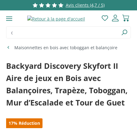
Avis clients (4,7 / 5)
Passer au contenu principal
Vous avez 0 ar
Maisonnettes en bois avec toboggan et balançoire
Backyard Discovery Skyfort II
Aire de jeux en Bois avec
Balançoires, Trapèze, Toboggan,
Mur d’Escalade et Tour de Guet
Ignorer la galerie d'images
17
%
Réduction