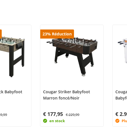
23
%
Réduction
ck Babyfoot
Cougar Striker Babyfoot
Couga
Marron foncé/Noir
Babyf
€ 177,95
€ 2.
49,99
€ 229,99
en stock
Pl