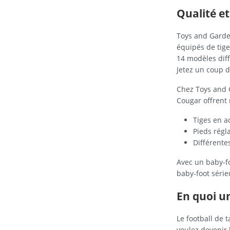
Qualité et
Toys and Garden
équipés de tige
14 modèles dif
Jetez un coup d'
Chez Toys and 
Cougar offrent 
Tiges en ac
Pieds régla
Différente
Avec un baby-f
baby-foot série
En quoi u
Le football de 
voulez devenir 