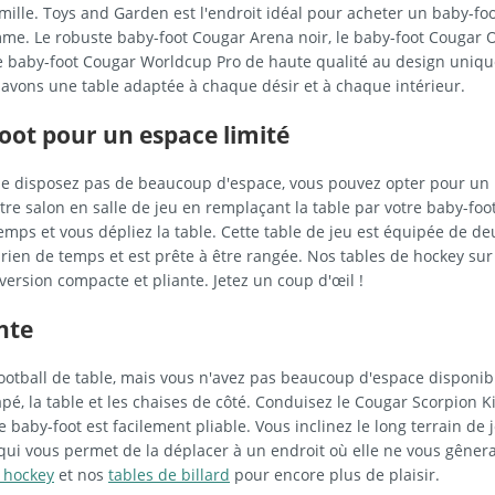
amille. Toys and Garden est l'endroit idéal pour acheter un baby-fo
me. Le robuste baby-foot Cougar Arena noir, le baby-foot Cougar 
 baby-foot Cougar Worldcup Pro de haute qualité au design unique.
avons une table adaptée à chaque désir et à chaque intérieur.
oot pour un espace limité
e disposez pas de beaucoup d'espace, vous pouvez opter pour un ba
re salon en salle de jeu en remplaçant la table par votre baby-foot
emps et vous dépliez la table. Cette table de jeu est équipée de deux
 rien de temps et est prête à être rangée. Nos tables de hockey sur
version compacte et pliante. Jetez un coup d'œil !
nte
ootball de table, mais vous n'avez pas beaucoup d'espace disponib
pé, la table et les chaises de côté. Conduisez le Cougar Scorpion Ki
Le baby-foot est facilement pliable. Vous inclinez le long terrain de
qui vous permet de la déplacer à un endroit où elle ne vous gêner
r hockey
et nos
tables de billard
pour encore plus de plaisir.