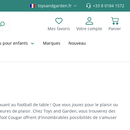
toysandgarden.fr
+33 8 0184 1572
Mes favoris
Votre compte
Panier
Vous avez 0 articles dans votre liste
 pour enfants
Marques
Nouveau
uant au football de table ! Que vous jouiez pour le plaisir ou
eures de plaisir. Chez Toys and Garden, vous trouverez des
oot Cougar offrent d'innombrables possibilités de s'amuser