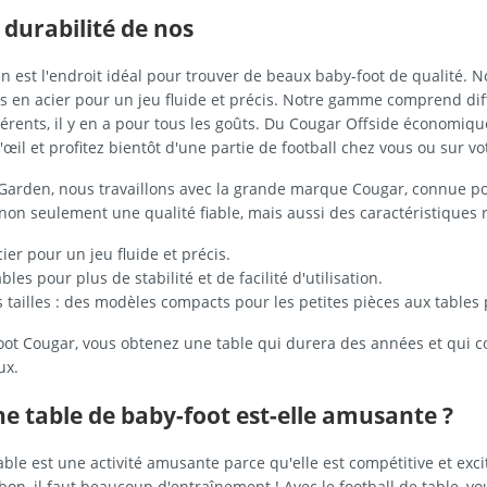
 durabilité de nos
 est l'endroit idéal pour trouver de beaux baby-foot de qualité. N
s en acier pour un jeu fluide et précis. Notre gamme comprend di
férents, il y en a pour tous les goûts. Du Cougar Offside économi
œil et profitez bientôt d'une partie de football chez vous ou sur votr
Garden, nous travaillons avec la grande marque Cougar, connue pou
non seulement une qualité fiable, mais aussi des caractéristiques 
ier pour un jeu fluide et précis.
bles pour plus de stabilité et de facilité d'utilisation.
s tailles : des modèles compacts pour les petites pièces aux tables
oot Cougar, vous obtenez une table qui durera des années et qui c
ux.
ne table de baby-foot est-elle amusante ?
table est une activité amusante parce qu'elle est compétitive et exci
bon, il faut beaucoup d'entraînement ! Avec le football de table,