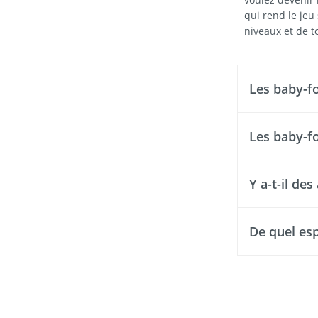
qui rend le jeu
niveaux et de t
Les baby-fo
Les baby-fo
Y a-t-il de
De quel esp