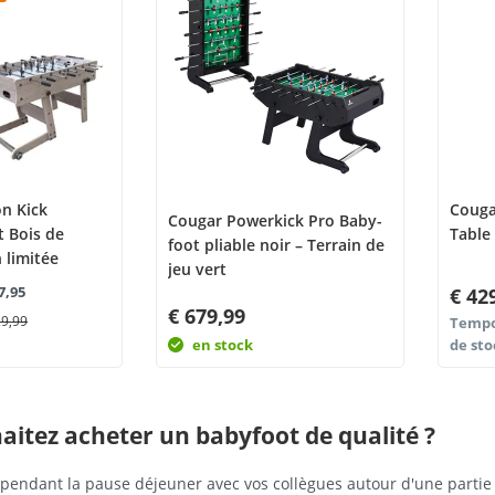
n Kick
Couga
Cougar Powerkick Pro Baby-
t Bois de
Table 
foot pliable noir – Terrain de
 limitée
jeu vert
7,95
€ 42
€ 679,99
29,99
Tempo
en stock
de sto
aitez acheter un babyfoot de qualité ?
pendant la pause déjeuner avec vos collègues autour d'une partie 