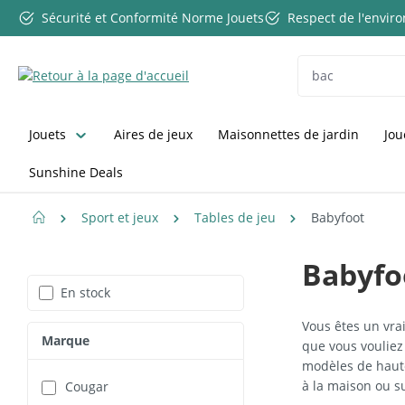
Sécurité et Conformité Norme Jouets
Respect de l'envi
ser au contenu principal
Passer à la recherche
Passer à la navigation principale
Jouets
Aires de jeux
Maisonnettes de jardin
Jou
Sunshine Deals
Sport et jeux
Tables de jeu
Babyfoot
Babyfoo
En stock
Vous êtes un vrai
Marque
que vous vouliez
modèles de haute
à la maison ou sur
Cougar