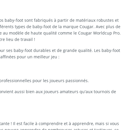
os baby-foot sont fabriqués à partir de matériaux robustes et
fférents types de baby-foot de la marque Cougar. Avec plus de
que au modèle de haute qualité comme le Cougar Worldcup Pro.
e lieu de travail !
r ses baby-foot durables et de grande qualité. Les baby-foot
raffinées pour un meilleur jeu :
 professionnelles pour les joueurs passionnés.
onvient aussi bien aux joueurs amateurs qu'aux tournois de
tante ! Il est facile à comprendre et à apprendre, mais si vous
 vous pouvez apprendre de nombreuses astuces et tactiques, ce