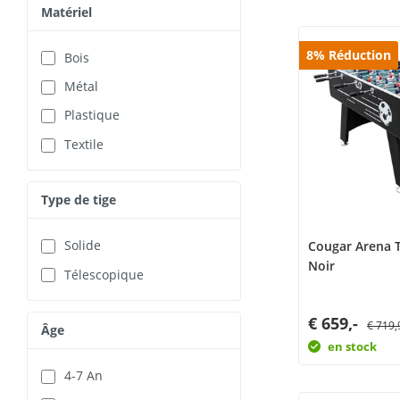
Matériel
8
%
Réduction
Bois
Métal
Plastique
Textile
Type de tige
Solide
Cougar Arena 
Noir
Télescopique
€ 659,-
€ 719,
Âge
en stock
4-7 An