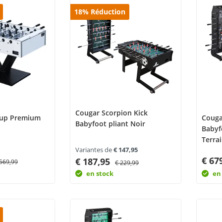
18
%
Réduction
Cougar Scorpion Kick
cup Premium
Couga
Babyfoot pliant Noir
Babyfo
Terrai
Variantes de
€ 147,95
€ 67
€ 187,95
.569,99
€ 229,99
en stock
en