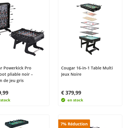
r Powerkick Pro
Cougar 16-in-1 Table Multi
ot pliable noir –
Jeux Noire
n de jeu gris
9,99
€ 379,99
 stock
en stock
7
%
Réduction