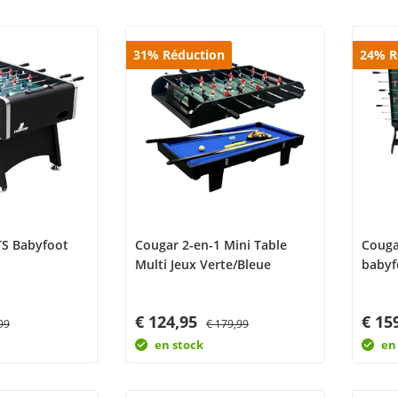
31
%
Réduction
24
%
R
TS Babyfoot
Cougar 2-en-1 Mini Table
Couga
Multi Jeux Verte/Bleue
babyf
€ 124,95
€ 15
99
€ 179,99
en stock
en