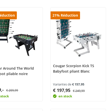
éduction
21
%
Réduction
Cougar Scorpion Kick TS
r Around The World
Babyfoot pliant Blanc
oot pliable noire
Variantes de
€ 157,95
9,-
€ 197,95
€ 209,99
€ 249,99
 stock
en stock