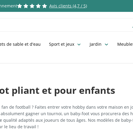
ronnement
Avis clients (4,7 / 5)
ets de sable et d'eau
Sport et jeux
Jardin
Meubles
t pliant et pour enfants
 fan de football ? Faites entrer votre hobby dans votre maison en jo
 absolument gagner un tournoi, un baby-foot vous procurera des h
 qualité adaptés aux joueurs de tous âges. Nos modèles de baby-f
 le lieu de travail !