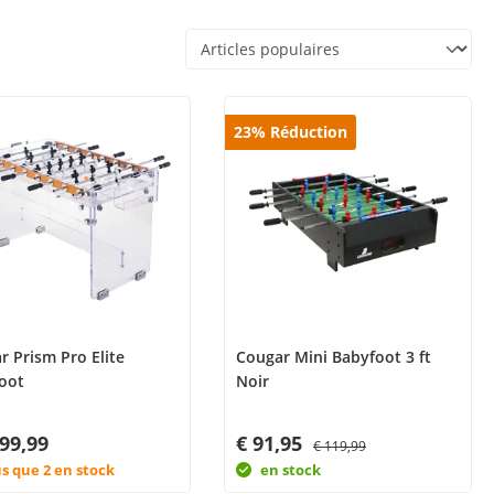
23
%
Réduction
r Prism Pro Elite
Cougar Mini Babyfoot 3 ft
oot
Noir
999,99
€ 91,95
€ 119,99
us que 2 en stock
en stock