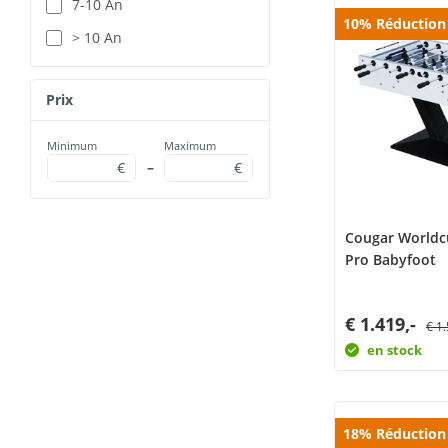
7-10 An
10
%
Réduction
> 10 An
Prix
Minimum
Maximum
€
–
€
Cougar World
Pro Babyfoot
€ 1.419,-
€ 1
en stock
18
%
Réduction