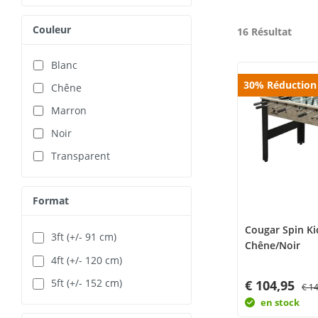
Couleur
16 Résultat
Blanc
30
%
Réduction
Chêne
Marron
Noir
Transparent
Format
Cougar Spin Ki
3ft (+/- 91 cm)
Chêne/Noir
4ft (+/- 120 cm)
5ft (+/- 152 cm)
€ 104,95
€ 1
en stock